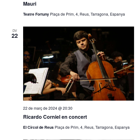
s
E
Mauri
d
s
Teatre Fortuny
Plaça de Prim, 4, Reus, Tarragona, Espanya
e
d
v
e
DV
22
e
v
n
e
n
i
i
m
m
e
e
n
n
t
t
s
22 de març de 2024 @ 20:30
Ricardo Corniel en concert
El Círcol de Reus
Plaça de Prim, 4, Reus, Tarragona, Espanya