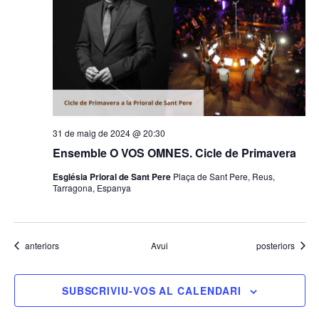
31 de maig de 2024 @ 20:30
Ensemble O VOS OMNES. Cicle de Primavera
Església Prioral de Sant Pere
Plaça de Sant Pere, Reus,
Tarragona, Espanya
Esdeveniments
Esdeveniments
anteriors
Avui
posteriors
SUBSCRIVIU-VOS AL CALENDARI