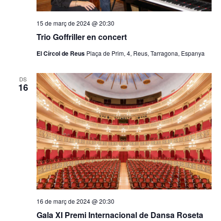
i
v
n
s
i
a
15 de març de 2024 @ 20:30
u
d
Trio Goffriller en concert
s
a
a
u
El Círcol de Reus
Plaça de Prim, 4, Reus, Tarragona, Espanya
t
l
a
a
l
i
DS
16
.
i
c
t
e
z
r
a
c
c
a
i
d
o
'
n
E
16 de març de 2024 @ 20:30
s
Gala XI Premi Internacional de Dansa Roseta