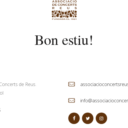
Bon estiu!
Concerts de Reus.
associacioconcertsre
ol
info@associacioconcer
S