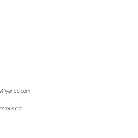
us@yahoo.com
tsreus.cat