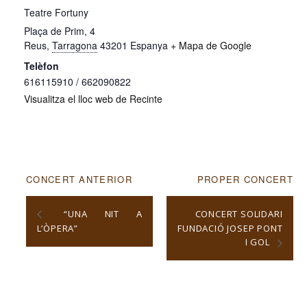
Teatre Fortuny
Plaça de Prim, 4
Reus
,
Tarragona
43201
Espanya
+ Mapa de Google
Telèfon
616115910 / 662090822
Visualitza el lloc web de Recinte
CONCERT ANTERIOR
PROPER CONCERT
“UNA NIT A
CONCERT SOLIDARI
L’ÒPERA”
FUNDACIÓ JOSEP PONT
I GOL