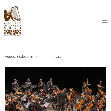
L’Associació
Programació
Observatori Cultural
Residència Artística
Patrocinadors
Aquest esdeveniment ja ha passat.
Fes-te’n soci