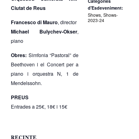
Categories
Ciutat de Reus
d'Esdeveniment:
Shows
,
Shows-
2023-24
Francesco di Mauro
, director
Michael Bulychev-Okser
,
piano
Obres:
Simfonia “Pastoral” de
Beethoven i el Concert per a
piano i orquestra N, 1 de
Mendelssohn.
PREUS
Entrades a 25€, 18€ i 15€
RECINTE