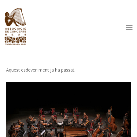
L’Associació
Programació
Observatori Cultural
Residència Artística
Patrocinadors
Aquest esdeveniment ja ha passat.
Fes-te’n soci