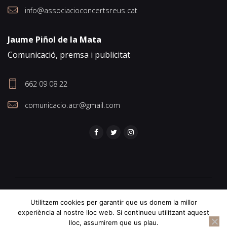
info@associacioconcertsreus.cat
Jaume Piñol de la Mata
Comunicació, premsa i publicitat
662 09 08 22
comunicacio.acr@gmail.com
©Associacio de Concerts de Reus
2026
. Tots els drets reservats.
Utilitzem cookies per garantir que us donem la millor
experiència al nostre lloc web. Si continueu utilitzant aquest
Creat per
lloc, assumirem que us plau.