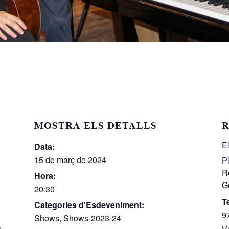
MOSTRA ELS DETALLS
R
E
Data:
15 de març de 2024
P
R
Hora:
G
20:30
T
Categories d'Esdeveniment:
9
Shows
,
Shows-2023-24