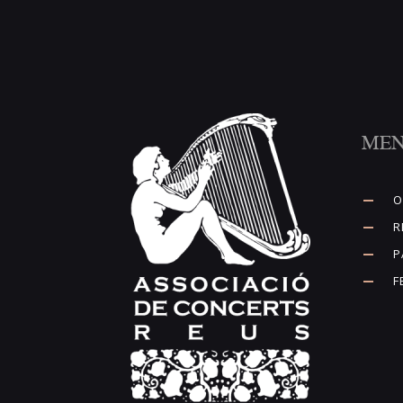
ME
O
R
P
F