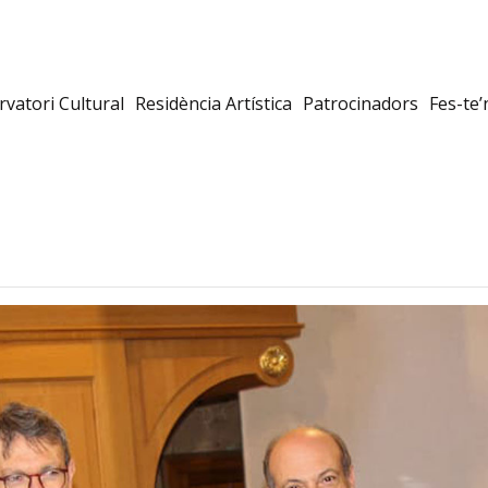
L’Associació
Programació
vatori Cultural
Residència Artística
Patrocinadors
Fes-te’
Observatori Cultural
Residència Artística
Patrocinadors
Fes-te’n soci