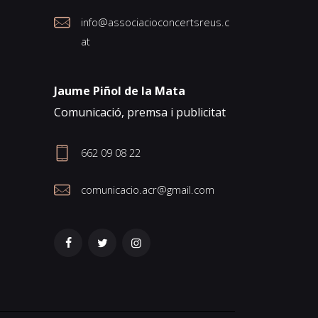
info@associacioconcertsreus.c
at
Jaume Piñol de la Mata
Comunicació, premsa i publicitat
662 09 08 22
comunicacio.acr@gmail.com