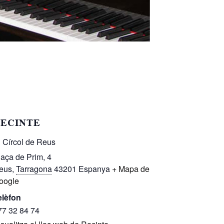
ECINTE
l Círcol de Reus
laça de Prim, 4
eus
,
Tarragona
43201
Espanya
+ Mapa de
oogle
elèfon
77 32 84 74