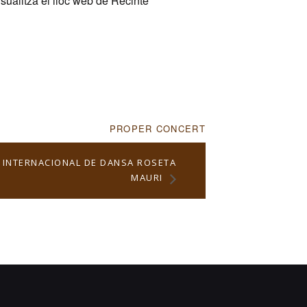
sualitza el lloc web de Recinte
PROPER CONCERT
I INTERNACIONAL DE DANSA ROSETA
MAURI