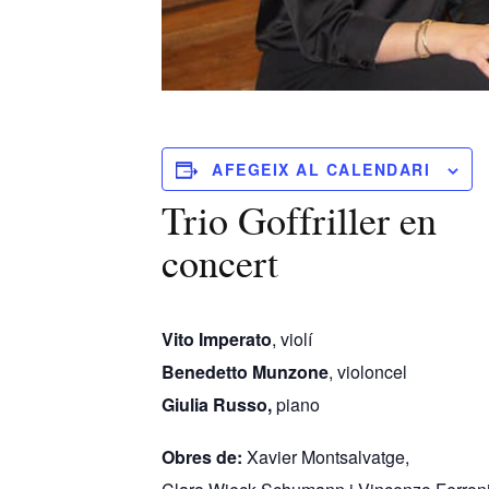
AFEGEIX AL CALENDARI
Trio Goffriller en
concert
Vito Imperato
, violí
Benedetto Munzone
, violoncel
Giulia Russo,
piano
Obres de:
Xavier Montsalvatge,