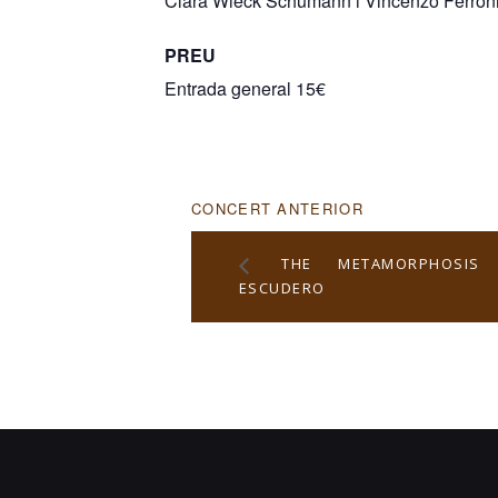
Clara Wieck Schumann i Vincenzo Ferron
PREU
Entrada general 15€
CONCERT ANTERIOR
THE METAMORPHOSIS
ESCUDERO