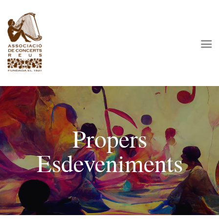
L’Associació
Programació
Observatori Cultural
Residència Artística
Patrocinadors
Fes-te’n soci
Propers
Esdeveniments