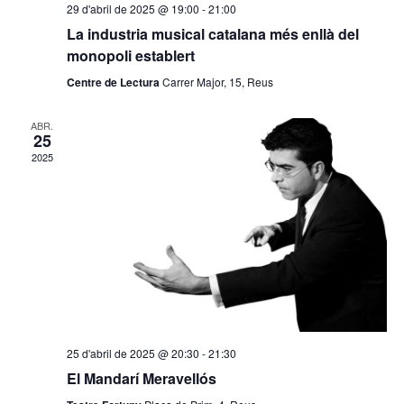
E
29 d'abril de 2025 @ 19:00
-
21:00
s
s
La industria musical catalana més enllà del
E
monopoli establert
d
s
Centre de Lectura
Carrer Major, 15, Reus
e
d
v
e
ABR.
25
e
v
2025
n
e
n
i
i
m
m
e
e
n
n
t
t
s
25 d'abril de 2025 @ 20:30
-
21:30
El Mandarí Meravellós