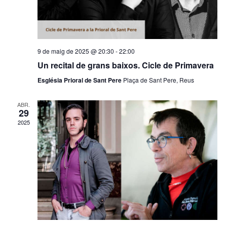
d
a
v
e
u
i
v
n
s
i
a
9 de maig de 2025 @ 20:30
-
22:00
u
d
s
Un recital de grans baixos. Cicle de Primavera
a
a
u
Església Prioral de Sant Pere
Plaça de Sant Pere, Reus
t
l
a
a
l
i
ABR.
.
29
i
c
2025
t
e
z
r
a
c
c
a
i
d
o
'
n